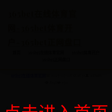
365bet在线体育官
网-365bet体育开
户-365bet正网盘口
逆鳞变身金刚套的伤害加成
首页
365bet在线体育官网
365bet体育开户
测试
365bet正网盘口
365bet在线体育官网
📅 2025-07-08 18:18:31
👤 admin
👁️ 8197
❤️ 130