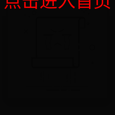
点击进入首页