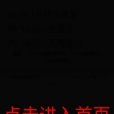
365bet在线体育官
网-365bet体育开
户-365bet正网盘口
dota哪个电竞平台（推荐几
首页
365bet在线体育官网
365bet体育开户
个热门的dota电竞平台）
365bet正网盘口
365bet正网盘口
📅 2025-07-11 13:26:01
👤 admin
👁️ 1914
❤️ 505