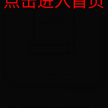
点击进入首页
简介：本文将介绍关于dota游戏的电竞平台，包