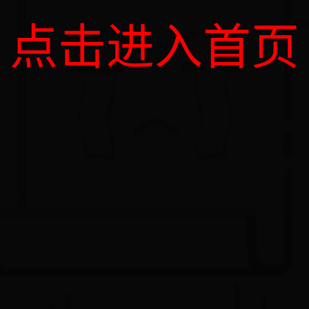
点击进入首页