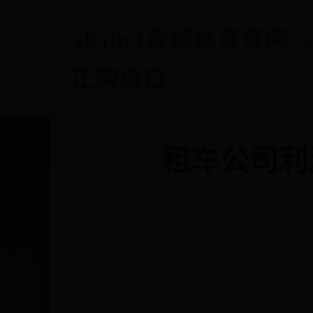
365bet在线体育官网-3
正网盘口
租车公司利