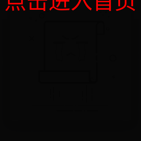
点击进入首页